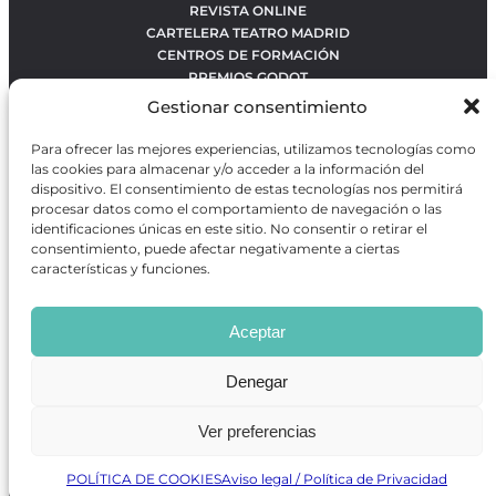
REVISTA ONLINE
CARTELERA TEATRO MADRID
CENTROS DE FORMACIÓN
PREMIOS GODOT
CONCURSOS
Gestionar consentimiento
SOBRE NOSOTROS
CONTACTO
Para ofrecer las mejores experiencias, utilizamos tecnologías como
OBRAS MÁS VOTADAS
las cookies para almacenar y/o acceder a la información del
RANKING MEJORES OBRAS
dispositivo. El consentimiento de estas tecnologías nos permitirá
procesar datos como el comportamiento de navegación o las
BÚSQUEDA AVANZADA DE OBRAS
identificaciones únicas en este sitio. No consentir o retirar el
consentimiento, puede afectar negativamente a ciertas
características y funciones.
Revista GODOT
es una revista independiente especializada
en información sobre artes escénicas de Madrid, gratuita y
Aceptar
que se distribuye en espacios escénicos, además de otros
puntos de interés turístico y de ocio de la capital.
Denegar
Ver preferencias
Revista de Artes Escénicas GODOT © 2026
Desarrollado por
Precise Future
POLÍTICA DE COOKIES
Aviso legal / Política de Privacidad