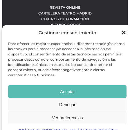
REVISTA ONLINE
CARTELERA TEATRO MADRID
CENTROS DE FORMACIÓN
PREMIOS GODOT
CONCURSOS
Gestionar consentimiento
SOBRE NOSOTROS
CONTACTO
Para ofrecer las mejores experiencias, utilizamos tecnologías como
OBRAS MÁS VOTADAS
las cookies para almacenar y/o acceder a la información del
RANKING MEJORES OBRAS
dispositivo. El consentimiento de estas tecnologías nos permitirá
procesar datos como el comportamiento de navegación o las
BÚSQUEDA AVANZADA DE OBRAS
identificaciones únicas en este sitio. No consentir o retirar el
consentimiento, puede afectar negativamente a ciertas
características y funciones.
Revista GODOT
es una revista independiente especializada
en información sobre artes escénicas de Madrid, gratuita y
Aceptar
que se distribuye en espacios escénicos, además de otros
puntos de interés turístico y de ocio de la capital.
Denegar
Ver preferencias
Revista de Artes Escénicas GODOT © 2026
Desarrollado por
Precise Future