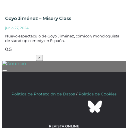
Goyo Jiménez – Misery Class
junio 27, 2024
Nuevo espectáculo de Goyo Jiménez, cómico y monologuista
de stand up comedy en España.
SUSCRÍBETE
×
Política de Protección de Datos
/
Política de Cookies
REVISTA ONLINE