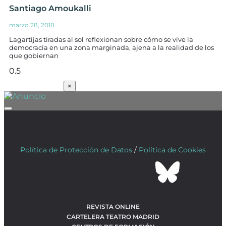
Santiago Amoukalli
marzo 28, 2018
Lagartijas tiradas al sol reflexionan sobre cómo se vive la
democracia en una zona marginada, ajena a la realidad de los
que gobiernan
SUSCRÍBETE
×
Política de Protección de Datos
/
Política de Cookies
REVISTA ONLINE
CARTELERA TEATRO MADRID