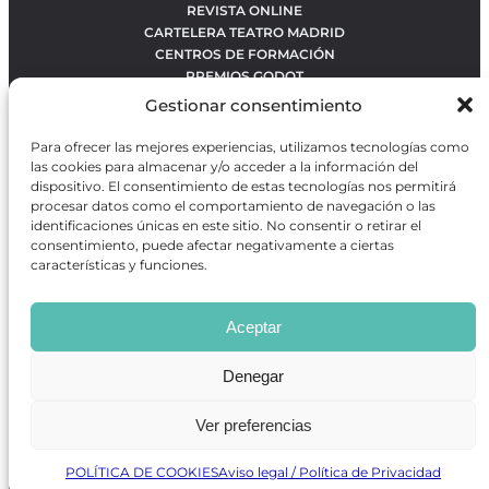
REVISTA ONLINE
CARTELERA TEATRO MADRID
CENTROS DE FORMACIÓN
PREMIOS GODOT
CONCURSOS
Gestionar consentimiento
SOBRE NOSOTROS
CONTACTO
Para ofrecer las mejores experiencias, utilizamos tecnologías como
OBRAS MÁS VOTADAS
las cookies para almacenar y/o acceder a la información del
RANKING MEJORES OBRAS
dispositivo. El consentimiento de estas tecnologías nos permitirá
procesar datos como el comportamiento de navegación o las
BÚSQUEDA AVANZADA DE OBRAS
identificaciones únicas en este sitio. No consentir o retirar el
consentimiento, puede afectar negativamente a ciertas
características y funciones.
Revista GODOT
es una revista independiente especializada
en información sobre artes escénicas de Madrid, gratuita y
Aceptar
que se distribuye en espacios escénicos, además de otros
puntos de interés turístico y de ocio de la capital.
Denegar
Ver preferencias
Revista de Artes Escénicas GODOT © 2026
Desarrollado por
Precise Future
POLÍTICA DE COOKIES
Aviso legal / Política de Privacidad