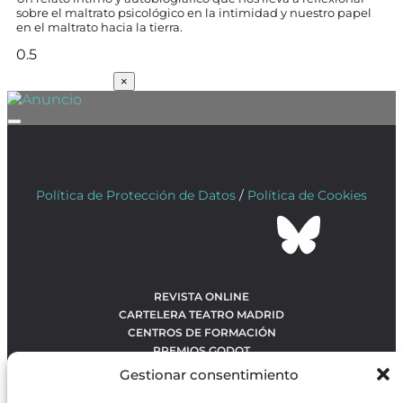
sobre el maltrato psicológico en la intimidad y nuestro papel
en el maltrato hacia la tierra.
SUSCRÍBETE
×
Política de Protección de Datos
/
Política de Cookies
REVISTA ONLINE
CARTELERA TEATRO MADRID
CENTROS DE FORMACIÓN
PREMIOS GODOT
CONCURSOS
Gestionar consentimiento
SOBRE NOSOTROS