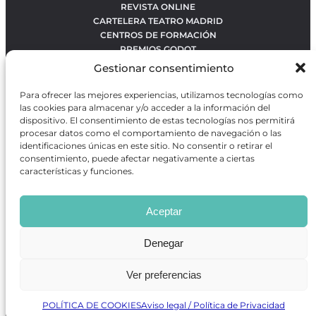
REVISTA ONLINE
CARTELERA TEATRO MADRID
CENTROS DE FORMACIÓN
PREMIOS GODOT
CONCURSOS
Gestionar consentimiento
SOBRE NOSOTROS
CONTACTO
Para ofrecer las mejores experiencias, utilizamos tecnologías como
OBRAS MÁS VOTADAS
las cookies para almacenar y/o acceder a la información del
RANKING MEJORES OBRAS
dispositivo. El consentimiento de estas tecnologías nos permitirá
procesar datos como el comportamiento de navegación o las
BÚSQUEDA AVANZADA DE OBRAS
identificaciones únicas en este sitio. No consentir o retirar el
consentimiento, puede afectar negativamente a ciertas
características y funciones.
Revista GODOT
es una revista independiente especializada
en información sobre artes escénicas de Madrid, gratuita y
Aceptar
que se distribuye en espacios escénicos, además de otros
puntos de interés turístico y de ocio de la capital.
Denegar
Ver preferencias
Revista de Artes Escénicas GODOT © 2026
Desarrollado por
Precise Future
POLÍTICA DE COOKIES
Aviso legal / Política de Privacidad