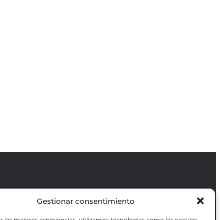
Gestionar consentimiento
Revista GODOT
es una revista
independiente especializada en información
r las mejores experiencias, utilizamos tecnologías como las cookies