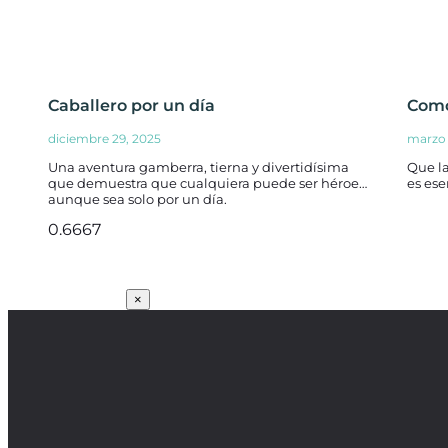
Caballero por un día
Com
diciembre 29, 2025
marzo 
Una aventura gamberra, tierna y divertidísima
Que la
que demuestra que cualquiera puede ser héroe…
es ese
aunque sea solo por un día.
SUSCRÍBETE
×