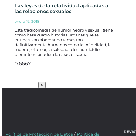
Las leyes de la relatividad aplicadas a
las relaciones sexuales
enero 19, 2018
Esta tragicomedia de humor negro y sexual, tiene
como base cuatro historias urbanas que se
entrecruzan abordando temas tan
definitivamente humanos como la infidelidad, la
muerte, el amor, la soledad o los homicidios
bienintencionados de carácter sexual.
SUSCRÍBETE
×
REVIS
Política de Protección de Datos
/
Política de