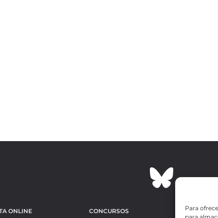
Para ofrece
TA ONLINE
CONCURSOS
OBRAS MÁS 
para almace