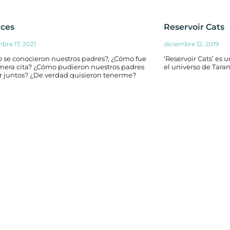
ces
Reservoir Cats
bre 17, 2021
diciembre 12, 2019
 se conocieron nuestros padres?, ¿Cómo fue
‘Reservoir Cats’ es
imera cita? ¿Cómo pudieron nuestros padres
el universo de Taran
r juntos? ¿De verdad quisieron tenerme?