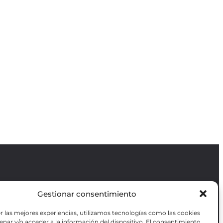
Gestionar consentimiento
Revista GODOT
es una revista
independiente especializada en información
r las mejores experiencias, utilizamos tecnologías como las cookies
sobre artes escénicas de Madrid, gratuita y
VOTADAS
nar y/o acceder a la información del dispositivo. El consentimiento