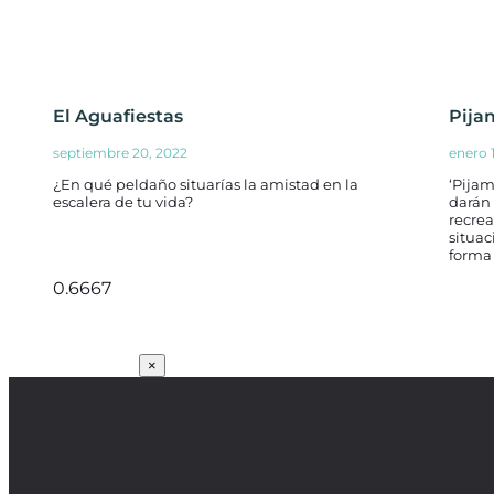
El Aguafiestas
Pija
septiembre 20, 2022
enero 
¿En qué peldaño situarías la amistad en la
‘Pijam
escalera de tu vida?
darán 
recre
situac
forma 
SUSCRÍBETE
×