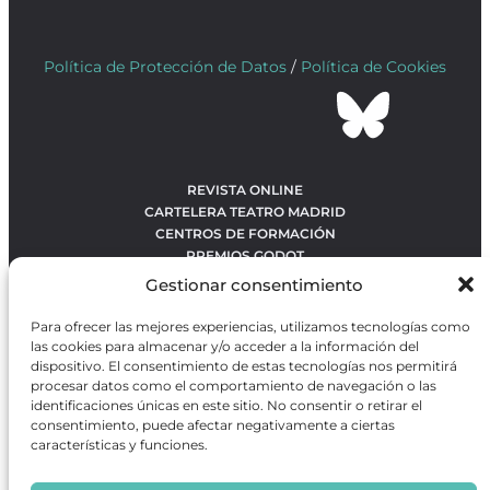
Política de Protección de Datos
/
Política de Cookies
REVISTA ONLINE
CARTELERA TEATRO MADRID
CENTROS DE FORMACIÓN
PREMIOS GODOT
CONCURSOS
Gestionar consentimiento
SOBRE NOSOTROS
CONTACTO
Para ofrecer las mejores experiencias, utilizamos tecnologías como
OBRAS MÁS VOTADAS
las cookies para almacenar y/o acceder a la información del
RANKING MEJORES OBRAS
dispositivo. El consentimiento de estas tecnologías nos permitirá
procesar datos como el comportamiento de navegación o las
BÚSQUEDA AVANZADA DE OBRAS
identificaciones únicas en este sitio. No consentir o retirar el
consentimiento, puede afectar negativamente a ciertas
características y funciones.
Revista GODOT
es una revista independiente especializada