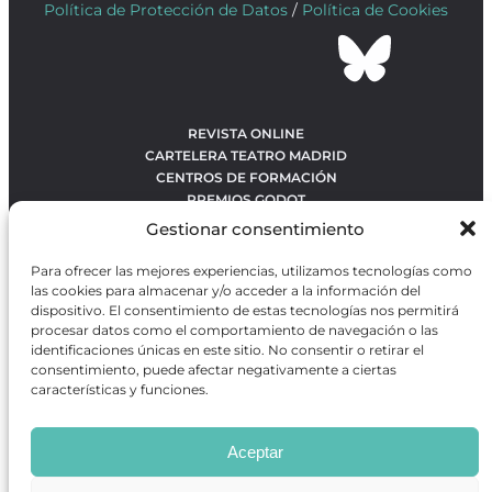
Política de Protección de Datos
/
Política de Cookies
REVISTA ONLINE
CARTELERA TEATRO MADRID
CENTROS DE FORMACIÓN
PREMIOS GODOT
CONCURSOS
Gestionar consentimiento
SOBRE NOSOTROS
CONTACTO
Para ofrecer las mejores experiencias, utilizamos tecnologías como
OBRAS MÁS VOTADAS
las cookies para almacenar y/o acceder a la información del
RANKING MEJORES OBRAS
dispositivo. El consentimiento de estas tecnologías nos permitirá
procesar datos como el comportamiento de navegación o las
BÚSQUEDA AVANZADA DE OBRAS
identificaciones únicas en este sitio. No consentir o retirar el
consentimiento, puede afectar negativamente a ciertas
características y funciones.
Revista GODOT
es una revista independiente especializada
en información sobre artes escénicas de Madrid, gratuita y
Aceptar
que se distribuye en espacios escénicos, además de otros
puntos de interés turístico y de ocio de la capital.