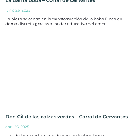
La dama boba – Corral de Cervantes
junio 26, 2025
La pieza se centra en la transformación de la boba Finea en
dama discreta gracias al poder educativo del amor.
Don Gil de las calzas verdes – Corral de Cervantes
abril 26, 2025
Una de las grandes obras de nuestro teatro clásico.