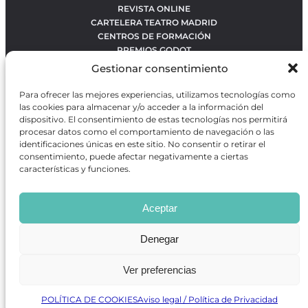
REVISTA ONLINE
CARTELERA TEATRO MADRID
CENTROS DE FORMACIÓN
PREMIOS GODOT
CONCURSOS
Gestionar consentimiento
SOBRE NOSOTROS
CONTACTO
Para ofrecer las mejores experiencias, utilizamos tecnologías como
OBRAS MÁS VOTADAS
las cookies para almacenar y/o acceder a la información del
RANKING MEJORES OBRAS
dispositivo. El consentimiento de estas tecnologías nos permitirá
procesar datos como el comportamiento de navegación o las
BÚSQUEDA AVANZADA DE OBRAS
identificaciones únicas en este sitio. No consentir o retirar el
consentimiento, puede afectar negativamente a ciertas
características y funciones.
Revista GODOT
es una revista independiente especializada
en información sobre artes escénicas de Madrid, gratuita y
Aceptar
que se distribuye en espacios escénicos, además de otros
puntos de interés turístico y de ocio de la capital.
Denegar
Ver preferencias
Revista de Artes Escénicas GODOT © 2026
Desarrollado por
Precise Future
POLÍTICA DE COOKIES
Aviso legal / Política de Privacidad