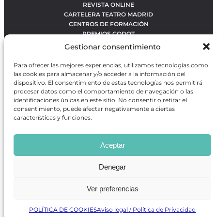
REVISTA ONLINE
CARTELERA TEATRO MADRID
CENTROS DE FORMACIÓN
PREMIOS GODOT
CONCURSOS
Gestionar consentimiento
SOBRE NOSOTROS
CONTACTO
Para ofrecer las mejores experiencias, utilizamos tecnologías como
OBRAS MÁS VOTADAS
las cookies para almacenar y/o acceder a la información del
RANKING MEJORES OBRAS
dispositivo. El consentimiento de estas tecnologías nos permitirá
procesar datos como el comportamiento de navegación o las
BÚSQUEDA AVANZADA DE OBRAS
identificaciones únicas en este sitio. No consentir o retirar el
consentimiento, puede afectar negativamente a ciertas
características y funciones.
Revista GODOT
es una revista independiente especializada
en información sobre artes escénicas de Madrid, gratuita y
Aceptar
que se distribuye en espacios escénicos, además de otros
puntos de interés turístico y de ocio de la capital.
Denegar
Ver preferencias
Revista de Artes Escénicas GODOT © 2026
Desarrollado por
Precise Future
POLÍTICA DE COOKIES
Aviso legal / Política de Privacidad