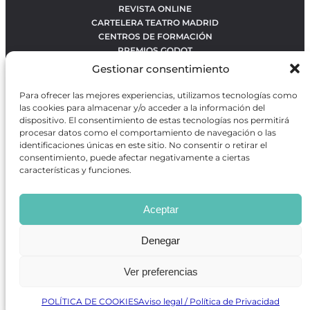
REVISTA ONLINE
CARTELERA TEATRO MADRID
CENTROS DE FORMACIÓN
PREMIOS GODOT
CONCURSOS
Gestionar consentimiento
SOBRE NOSOTROS
CONTACTO
Para ofrecer las mejores experiencias, utilizamos tecnologías como
OBRAS MÁS VOTADAS
las cookies para almacenar y/o acceder a la información del
RANKING MEJORES OBRAS
dispositivo. El consentimiento de estas tecnologías nos permitirá
procesar datos como el comportamiento de navegación o las
BÚSQUEDA AVANZADA DE OBRAS
identificaciones únicas en este sitio. No consentir o retirar el
consentimiento, puede afectar negativamente a ciertas
características y funciones.
Revista GODOT
es una revista independiente especializada
en información sobre artes escénicas de Madrid, gratuita y
Aceptar
que se distribuye en espacios escénicos, además de otros
puntos de interés turístico y de ocio de la capital.
Denegar
Ver preferencias
Revista de Artes Escénicas GODOT © 2026
Desarrollado por
Precise Future
POLÍTICA DE COOKIES
Aviso legal / Política de Privacidad