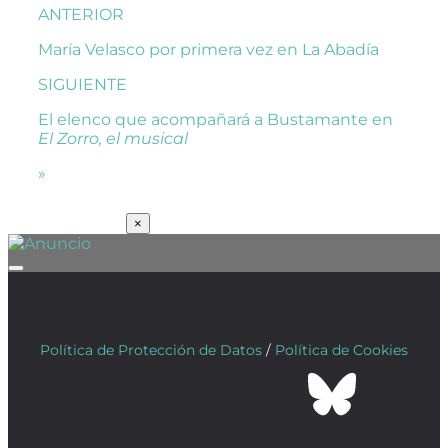
ANTERIOR
María Velasco por primera vez en La Abadía
SIGUIENTE
El elenco que acompañará a Bustamante en
El Zorro, el musical
»
SUSCRÍBETE
×
Política de Protección de Datos
/
Política de Cookies