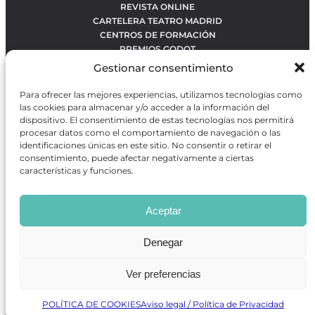
REVISTA ONLINE
CARTELERA TEATRO MADRID
CENTROS DE FORMACIÓN
PREMIOS GODOT
CONCURSOS
Gestionar consentimiento
SOBRE NOSOTROS
CONTACTO
Para ofrecer las mejores experiencias, utilizamos tecnologías como
OBRAS MÁS VOTADAS
las cookies para almacenar y/o acceder a la información del
RANKING MEJORES OBRAS
dispositivo. El consentimiento de estas tecnologías nos permitirá
procesar datos como el comportamiento de navegación o las
BÚSQUEDA AVANZADA DE OBRAS
identificaciones únicas en este sitio. No consentir o retirar el
consentimiento, puede afectar negativamente a ciertas
características y funciones.
Revista GODOT
es una revista independiente especializada
en información sobre artes escénicas de Madrid, gratuita y
Aceptar
que se distribuye en espacios escénicos, además de otros
puntos de interés turístico y de ocio de la capital.
Denegar
Ver preferencias
Revista de Artes Escénicas GODOT © 2026
Desarrollado por
Precise Future
POLÍTICA DE COOKIES
Aviso legal / Política de Privacidad