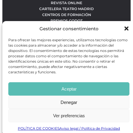
REVISTA ONLINE
CARTELERA TEATRO MADRID
CENTROS DE FORMACIÓN
PREMIOS GODOT
CONCURSOS
Gestionar consentimiento
SOBRE NOSOTROS
CONTACTO
Para ofrecer las mejores experiencias, utilizamos tecnologías como
OBRAS MÁS VOTADAS
las cookies para almacenar y/o acceder a la información del
RANKING MEJORES OBRAS
dispositivo. El consentimiento de estas tecnologías nos permitirá
procesar datos como el comportamiento de navegación o las
BÚSQUEDA AVANZADA DE OBRAS
identificaciones únicas en este sitio. No consentir o retirar el
consentimiento, puede afectar negativamente a ciertas
características y funciones.
Revista GODOT
es una revista independiente especializada
en información sobre artes escénicas de Madrid, gratuita y
Aceptar
que se distribuye en espacios escénicos, además de otros
puntos de interés turístico y de ocio de la capital.
Denegar
Ver preferencias
Revista de Artes Escénicas GODOT © 2026
Desarrollado por
Precise Future
POLÍTICA DE COOKIES
Aviso legal / Política de Privacidad