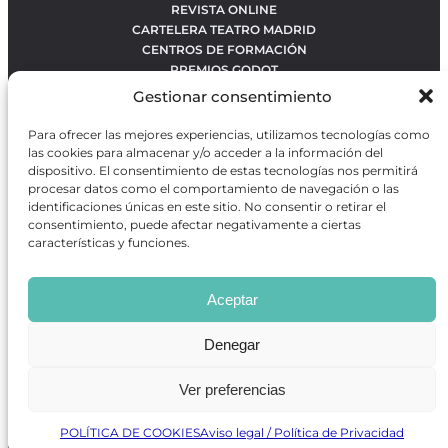
REVISTA ONLINE
CARTELERA TEATRO MADRID
CENTROS DE FORMACIÓN
PREMIOS GODOT
CONCURSOS
Gestionar consentimiento
SOBRE NOSOTROS
CONTACTO
Para ofrecer las mejores experiencias, utilizamos tecnologías como
OBRAS MÁS VOTADAS
las cookies para almacenar y/o acceder a la información del
RANKING MEJORES OBRAS
dispositivo. El consentimiento de estas tecnologías nos permitirá
procesar datos como el comportamiento de navegación o las
BÚSQUEDA AVANZADA DE OBRAS
identificaciones únicas en este sitio. No consentir o retirar el
consentimiento, puede afectar negativamente a ciertas
características y funciones.
Revista GODOT
es una revista independiente especializada
en información sobre artes escénicas de Madrid, gratuita y
Aceptar
que se distribuye en espacios escénicos, además de otros
puntos de interés turístico y de ocio de la capital.
Denegar
Ver preferencias
Revista de Artes Escénicas GODOT © 2026
Desarrollado por
Precise Future
POLÍTICA DE COOKIES
Aviso legal / Política de Privacidad