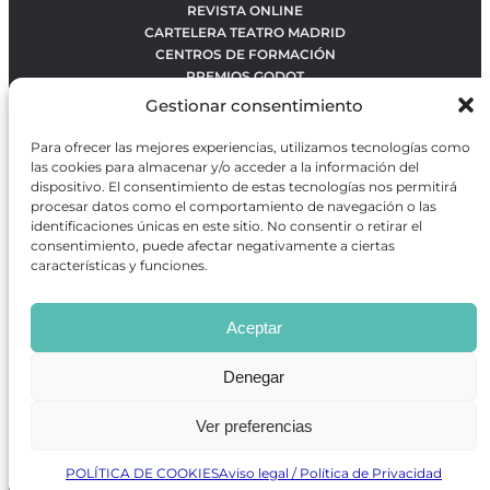
REVISTA ONLINE
CARTELERA TEATRO MADRID
CENTROS DE FORMACIÓN
PREMIOS GODOT
CONCURSOS
Gestionar consentimiento
SOBRE NOSOTROS
CONTACTO
Para ofrecer las mejores experiencias, utilizamos tecnologías como
OBRAS MÁS VOTADAS
las cookies para almacenar y/o acceder a la información del
RANKING MEJORES OBRAS
dispositivo. El consentimiento de estas tecnologías nos permitirá
procesar datos como el comportamiento de navegación o las
BÚSQUEDA AVANZADA DE OBRAS
identificaciones únicas en este sitio. No consentir o retirar el
consentimiento, puede afectar negativamente a ciertas
características y funciones.
Revista GODOT
es una revista independiente especializada
en información sobre artes escénicas de Madrid, gratuita y
Aceptar
que se distribuye en espacios escénicos, además de otros
puntos de interés turístico y de ocio de la capital.
Denegar
Ver preferencias
Revista de Artes Escénicas GODOT © 2026
Desarrollado por
Precise Future
POLÍTICA DE COOKIES
Aviso legal / Política de Privacidad