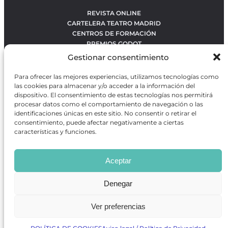
REVISTA ONLINE
CARTELERA TEATRO MADRID
CENTROS DE FORMACIÓN
PREMIOS GODOT
CONCURSOS
Gestionar consentimiento
SOBRE NOSOTROS
CONTACTO
Para ofrecer las mejores experiencias, utilizamos tecnologías como
OBRAS MÁS VOTADAS
las cookies para almacenar y/o acceder a la información del
RANKING MEJORES OBRAS
dispositivo. El consentimiento de estas tecnologías nos permitirá
procesar datos como el comportamiento de navegación o las
BÚSQUEDA AVANZADA DE OBRAS
identificaciones únicas en este sitio. No consentir o retirar el
consentimiento, puede afectar negativamente a ciertas
características y funciones.
Revista GODOT
es una revista independiente especializada
en información sobre artes escénicas de Madrid, gratuita y
Aceptar
que se distribuye en espacios escénicos, además de otros
puntos de interés turístico y de ocio de la capital.
Denegar
Ver preferencias
Revista de Artes Escénicas GODOT © 2026
Desarrollado por
Precise Future