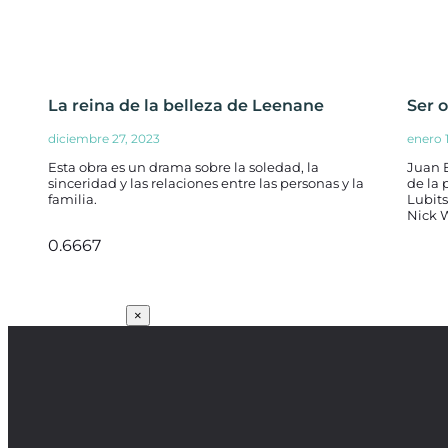
La reina de la belleza de Leenane
Ser o
diciembre 27, 2023
enero 
Esta obra es un drama sobre la soledad, la
Juan 
sinceridad y las relaciones entre las personas y la
de la 
familia.
Lubits
Nick 
SUSCRÍBETE
×