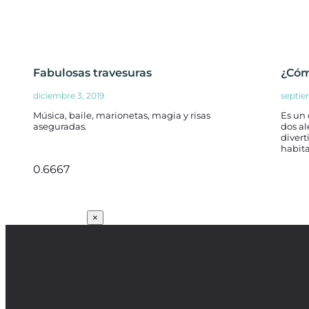
Fabulosas travesuras
¿Cóm
diciembre 3, 2019
septie
Música, baile, marionetas, magia y risas
Es un 
aseguradas.
dos al
divert
habita
SUSCRÍBETE
×