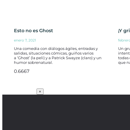
Esto no es Ghost
¡Y g
enero 7, 2021
febrero
Una comedia con diálogos ágiles, entradas y
Un gr
salidas, situaciones cómicas, guiños varios
inten
a ‘Ghost’ (la peli) y a Patrick Swayze (claro) y un
todas
humor sobrenatural.
que na
SUSCRÍBETE
×