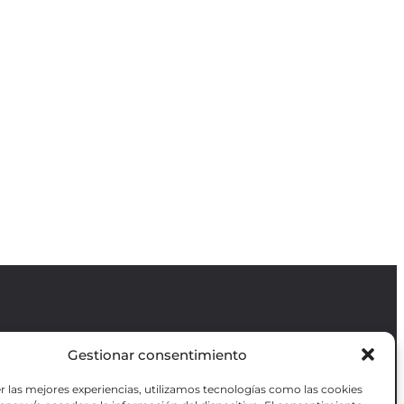
Gestionar consentimiento
Revista GODOT
es una revista
independiente especializada en información
r las mejores experiencias, utilizamos tecnologías como las cookies
sobre artes escénicas de Madrid, gratuita y
VOTADAS