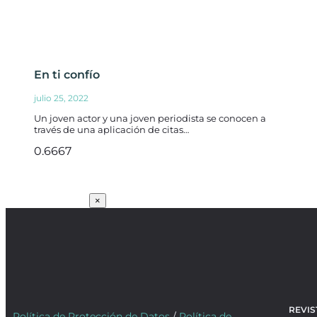
En ti confío
julio 25, 2022
Un joven actor y una joven periodista se conocen a
través de una aplicación de citas…
SUSCRÍBETE
×
REVIS
Política de Protección de Datos
/
Política de