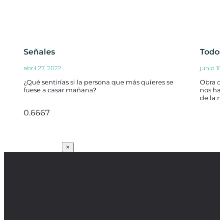
Señales
Todo
abril 27, 2022
junio 1
¿Qué sentirías si la persona que más quieres se
Obra 
fuese a casar mañana?
nos ha
de la 
SUSCRÍBETE
×