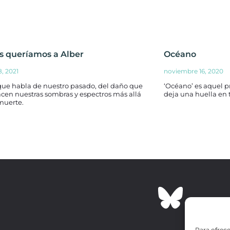
s queríamos a Alber
Océano
8, 2021
noviembre 16, 2020
que habla de nuestro pasado, del daño que
‘Océano’ es aquel 
cen nuestras sombras y espectros más allá
deja una huella en t
muerte.
Para ofrece