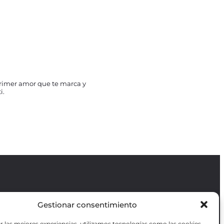
primer amor que te marca y
i.
Gestionar consentimiento
Revista GODOT
es una revista
independiente especializada en información
r las mejores experiencias, utilizamos tecnologías como las cookies