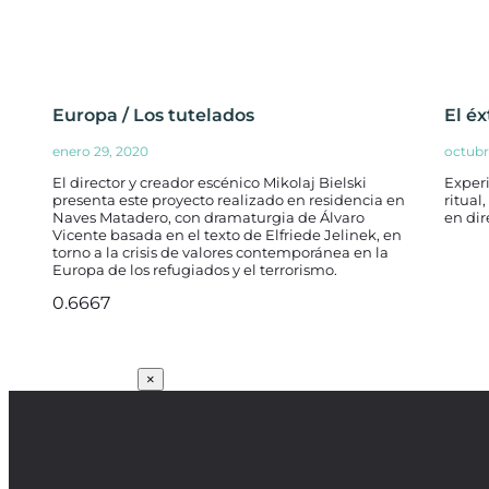
Europa / Los tutelados
El éx
enero 29, 2020
octubr
El director y creador escénico Mikolaj Bielski
Experi
presenta este proyecto realizado en residencia en
ritual
Naves Matadero, con dramaturgia de Álvaro
en dir
Vicente basada en el texto de Elfriede Jelinek, en
torno a la crisis de valores contemporánea en la
Europa de los refugiados y el terrorismo.
SUSCRÍBETE
×