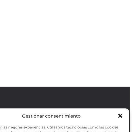
Gestionar consentimiento
Revista GODOT
es una revista
independiente especializada en información
r las mejores experiencias, utilizamos tecnologías como las cookies
sobre artes escénicas de Madrid, gratuita y
VOTADAS