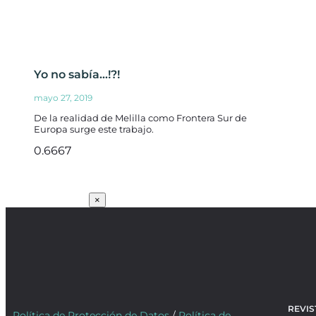
Yo no sabía…!?!
mayo 27, 2019
De la realidad de Melilla como Frontera Sur de
Europa surge este trabajo.
SUSCRÍBETE
×
REVIS
Política de Protección de Datos
/
Política de