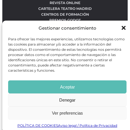
REVISTA ONLINE
CARTELERA TEATRO MADRID
CENTROS DE FORMACIÓN
PREMIOS GODOT
CONCURSOS
Gestionar consentimiento
SOBRE NOSOTROS
CONTACTO
Para ofrecer las mejores experiencias, utilizamos tecnologías como
OBRAS MÁS VOTADAS
las cookies para almacenar y/o acceder a la información del
RANKING MEJORES OBRAS
dispositivo. El consentimiento de estas tecnologías nos permitirá
procesar datos como el comportamiento de navegación o las
BÚSQUEDA AVANZADA DE OBRAS
identificaciones únicas en este sitio. No consentir o retirar el
consentimiento, puede afectar negativamente a ciertas
características y funciones.
Revista GODOT
es una revista independiente especializada
en información sobre artes escénicas de Madrid, gratuita y
Aceptar
que se distribuye en espacios escénicos, además de otros
puntos de interés turístico y de ocio de la capital.
Denegar
Ver preferencias
Revista de Artes Escénicas GODOT © 2026
Desarrollado por
Precise Future
POLÍTICA DE COOKIES
Aviso legal / Política de Privacidad