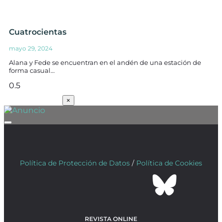
Cuatrocientas
mayo 29, 2024
Alana y Fede se encuentran en el andén de una estación de
forma casual…
SUSCRÍBETE
×
Política de Protección de Datos
/
Política de Cookies
REVISTA ONLINE