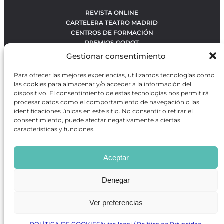
REVISTA ONLINE
CARTELERA TEATRO MADRID
CENTROS DE FORMACIÓN
PREMIOS GODOT
CONCURSOS
Gestionar consentimiento
SOBRE NOSOTROS
CONTACTO
Para ofrecer las mejores experiencias, utilizamos tecnologías como
OBRAS MÁS VOTADAS
las cookies para almacenar y/o acceder a la información del
RANKING MEJORES OBRAS
dispositivo. El consentimiento de estas tecnologías nos permitirá
procesar datos como el comportamiento de navegación o las
BÚSQUEDA AVANZADA DE OBRAS
identificaciones únicas en este sitio. No consentir o retirar el
consentimiento, puede afectar negativamente a ciertas
características y funciones.
Revista GODOT
es una revista independiente especializada
en información sobre artes escénicas de Madrid, gratuita y
Aceptar
que se distribuye en espacios escénicos, además de otros
puntos de interés turístico y de ocio de la capital.
Denegar
Ver preferencias
Revista de Artes Escénicas GODOT © 2026
Desarrollado por
Precise Future