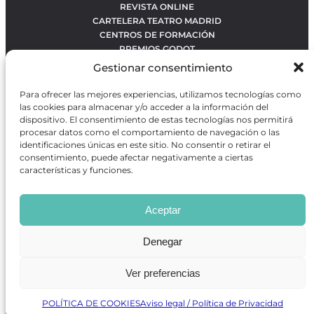
REVISTA ONLINE
CARTELERA TEATRO MADRID
CENTROS DE FORMACIÓN
PREMIOS GODOT
CONCURSOS
Gestionar consentimiento
SOBRE NOSOTROS
CONTACTO
Para ofrecer las mejores experiencias, utilizamos tecnologías como
OBRAS MÁS VOTADAS
las cookies para almacenar y/o acceder a la información del
RANKING MEJORES OBRAS
dispositivo. El consentimiento de estas tecnologías nos permitirá
procesar datos como el comportamiento de navegación o las
BÚSQUEDA AVANZADA DE OBRAS
identificaciones únicas en este sitio. No consentir o retirar el
consentimiento, puede afectar negativamente a ciertas
características y funciones.
Revista GODOT
es una revista independiente especializada
en información sobre artes escénicas de Madrid, gratuita y
Aceptar
que se distribuye en espacios escénicos, además de otros
puntos de interés turístico y de ocio de la capital.
Denegar
Ver preferencias
Revista de Artes Escénicas GODOT © 2026
Desarrollado por
Precise Future
POLÍTICA DE COOKIES
Aviso legal / Política de Privacidad