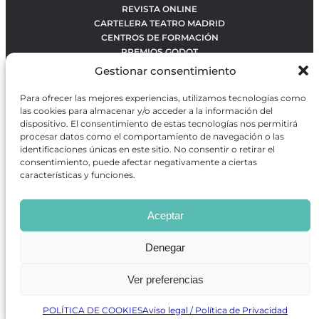
REVISTA ONLINE
CARTELERA TEATRO MADRID
CENTROS DE FORMACIÓN
PREMIOS GODOT
CONCURSOS
Gestionar consentimiento
SOBRE NOSOTROS
CONTACTO
Para ofrecer las mejores experiencias, utilizamos tecnologías como
OBRAS MÁS VOTADAS
las cookies para almacenar y/o acceder a la información del
RANKING MEJORES OBRAS
dispositivo. El consentimiento de estas tecnologías nos permitirá
procesar datos como el comportamiento de navegación o las
BÚSQUEDA AVANZADA DE OBRAS
identificaciones únicas en este sitio. No consentir o retirar el
consentimiento, puede afectar negativamente a ciertas
características y funciones.
Revista GODOT
es una revista independiente especializada
en información sobre artes escénicas de Madrid, gratuita y
Aceptar
que se distribuye en espacios escénicos, además de otros
puntos de interés turístico y de ocio de la capital.
Denegar
Ver preferencias
Revista de Artes Escénicas GODOT © 2026
Desarrollado por
Precise Future
POLÍTICA DE COOKIES
Aviso legal / Política de Privacidad