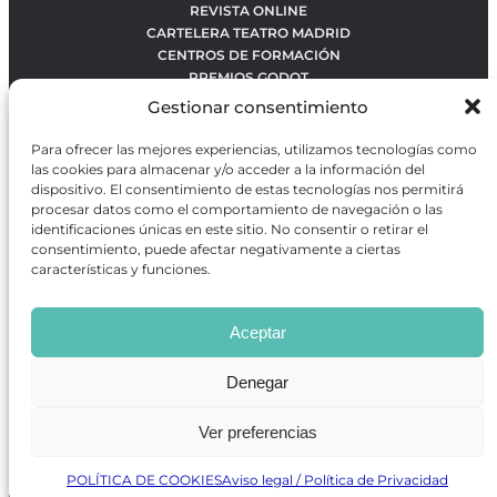
REVISTA ONLINE
CARTELERA TEATRO MADRID
CENTROS DE FORMACIÓN
PREMIOS GODOT
CONCURSOS
Gestionar consentimiento
SOBRE NOSOTROS
CONTACTO
Para ofrecer las mejores experiencias, utilizamos tecnologías como
OBRAS MÁS VOTADAS
las cookies para almacenar y/o acceder a la información del
RANKING MEJORES OBRAS
dispositivo. El consentimiento de estas tecnologías nos permitirá
procesar datos como el comportamiento de navegación o las
BÚSQUEDA AVANZADA DE OBRAS
identificaciones únicas en este sitio. No consentir o retirar el
consentimiento, puede afectar negativamente a ciertas
características y funciones.
Revista GODOT
es una revista independiente especializada
en información sobre artes escénicas de Madrid, gratuita y
Aceptar
que se distribuye en espacios escénicos, además de otros
puntos de interés turístico y de ocio de la capital.
Denegar
Ver preferencias
Revista de Artes Escénicas GODOT © 2026
Desarrollado por
Precise Future
POLÍTICA DE COOKIES
Aviso legal / Política de Privacidad