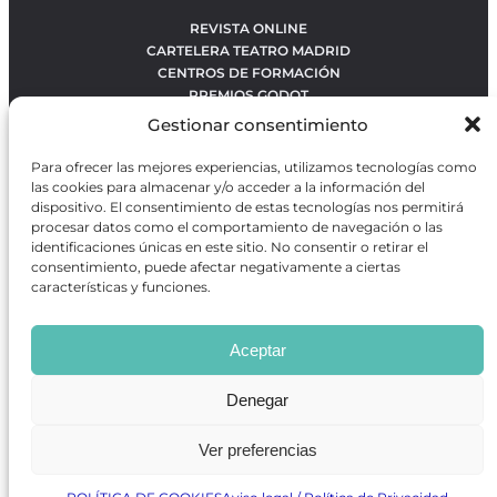
REVISTA ONLINE
CARTELERA TEATRO MADRID
CENTROS DE FORMACIÓN
PREMIOS GODOT
CONCURSOS
Gestionar consentimiento
SOBRE NOSOTROS
CONTACTO
Para ofrecer las mejores experiencias, utilizamos tecnologías como
OBRAS MÁS VOTADAS
las cookies para almacenar y/o acceder a la información del
RANKING MEJORES OBRAS
dispositivo. El consentimiento de estas tecnologías nos permitirá
procesar datos como el comportamiento de navegación o las
BÚSQUEDA AVANZADA DE OBRAS
identificaciones únicas en este sitio. No consentir o retirar el
consentimiento, puede afectar negativamente a ciertas
características y funciones.
Revista GODOT
es una revista independiente especializada
en información sobre artes escénicas de Madrid, gratuita y
Aceptar
que se distribuye en espacios escénicos, además de otros
puntos de interés turístico y de ocio de la capital.
Denegar
Ver preferencias
Revista de Artes Escénicas GODOT © 2026
Desarrollado por
Precise Future