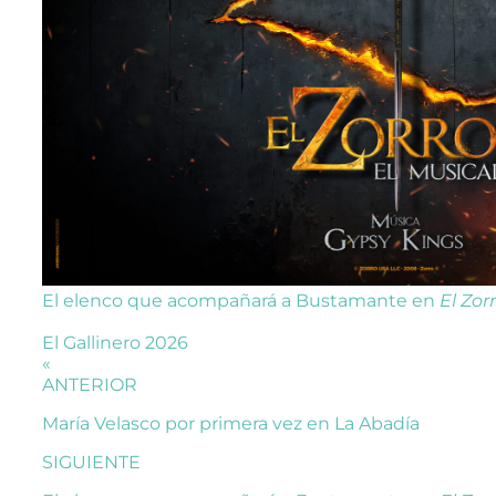
El elenco que acompañará a Bustamante en
El Zor
El Gallinero 2026
«
ANTERIOR
María Velasco por primera vez en La Abadía
SIGUIENTE