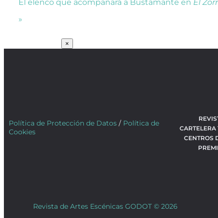
El elenco que acompañará a Bustamante en
El Zor
»
SUSCRÍBETE
×
REVIS
Política de Protección de Datos
/
Política de
CARTELERA
Cookies
CENTROS 
PREM
Revista de Artes Escénicas GODOT © 2026