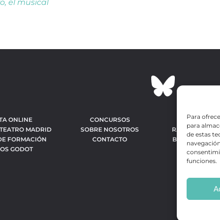
ro, el musical
Para ofrece
TA ONLINE
CONCURSOS
OBRAS MÁS 
para almace
 TEATRO MADRID
SOBRE NOSOTROS
RANKING MEJO
de estas t
DE FORMACIÓN
CONTACTO
BÚSQUEDA AV
navegación 
IOS GODOT
OBR
consentimie
funciones.
A