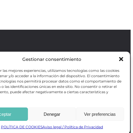
Gestionar consentimiento
Revista GODOT
es una revista
independiente especializada en información
r las mejores experiencias, utilizamos tecnologías como las cookies
sobre artes escénicas de Madrid, gratuita y
VOTADAS
nar y/o acceder a la información del dispositivo. El consentimiento
que se distribuye en espacios escénicos,
RES OBRAS
ecnologías nos permitirá procesar datos como el comportamiento de
además de otros puntos de interés turístico
ANZADA DE
o las identificaciones únicas en este sitio. No consentir o retirar el
y de ocio de la capital.
AS
nto, puede afectar negativamente a ciertas características y
ceptar
Denegar
Ver preferencias
Desarrollado por
Precise Future
POLÍTICA DE COOKIES
Aviso legal / Política de Privacidad