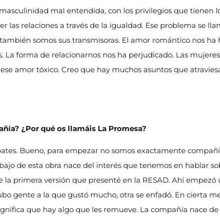
asculinidad mal entendida, con los privilegios que tienen 
r las relaciones a través de la igualdad. Ese problema se ll
as también somos sus transmisoras. El amor romántico nos h
 La forma de relacionarnos nos ha perjudicado. Las mujer
 ese amor tóxico. Creo que hay muchos asuntos que atraviesa
ñía? ¿Por qué os llamáis La Promesa?
tes. Bueno, para empezar no somos exactamente compañía 
rabajo de esta obra nace del interés que tenemos en hablar so
e la primera versión que presenté en la RESAD. Ahí empezó 
ubo gente a la que gustó mucho, otra se enfadó. En cierta 
significa que hay algo que les remueve. La compañía nace d