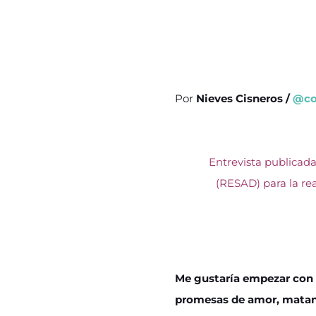
Por
Nieves Cisneros /
@co
Entrevista publicad
(RESAD)
para la re
Me gustaría empezar con u
promesas de amor, matan