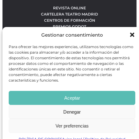
REVISTA ONLINE
CARTELERA TEATRO MADRID
CENTROS DE FORMACIÓN
PREMIOS GODOT
CONCURSOS
Gestionar consentimiento
SOBRE NOSOTROS
CONTACTO
Para ofrecer las mejores experiencias, utilizamos tecnologías como
OBRAS MÁS VOTADAS
las cookies para almacenar y/o acceder a la información del
RANKING MEJORES OBRAS
dispositivo. El consentimiento de estas tecnologías nos permitirá
procesar datos como el comportamiento de navegación o las
BÚSQUEDA AVANZADA DE OBRAS
identificaciones únicas en este sitio. No consentir o retirar el
consentimiento, puede afectar negativamente a ciertas
características y funciones.
Revista GODOT
es una revista independiente especializada
en información sobre artes escénicas de Madrid, gratuita y
Aceptar
que se distribuye en espacios escénicos, además de otros
puntos de interés turístico y de ocio de la capital.
Denegar
Ver preferencias
Revista de Artes Escénicas GODOT © 2026
Desarrollado por
Precise Future