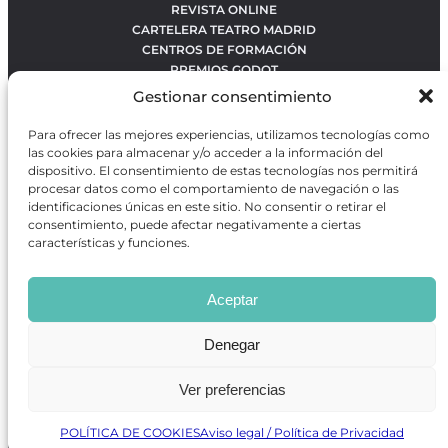
REVISTA ONLINE
CARTELERA TEATRO MADRID
CENTROS DE FORMACIÓN
PREMIOS GODOT
CONCURSOS
Gestionar consentimiento
SOBRE NOSOTROS
CONTACTO
Para ofrecer las mejores experiencias, utilizamos tecnologías como
OBRAS MÁS VOTADAS
las cookies para almacenar y/o acceder a la información del
RANKING MEJORES OBRAS
dispositivo. El consentimiento de estas tecnologías nos permitirá
procesar datos como el comportamiento de navegación o las
BÚSQUEDA AVANZADA DE OBRAS
identificaciones únicas en este sitio. No consentir o retirar el
consentimiento, puede afectar negativamente a ciertas
características y funciones.
Revista GODOT
es una revista independiente especializada
en información sobre artes escénicas de Madrid, gratuita y
Aceptar
que se distribuye en espacios escénicos, además de otros
puntos de interés turístico y de ocio de la capital.
Denegar
Ver preferencias
Revista de Artes Escénicas GODOT © 2026
Desarrollado por
Precise Future
POLÍTICA DE COOKIES
Aviso legal / Política de Privacidad