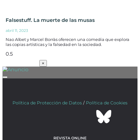
Falsestuff. La muerte de las musas
abril 11, 2023
Nao Albet y Marcel Borràs oferecen una comedia que explora
las copias artísticas y la falsedad en la sociedad.
SUSCRÍBETE
×
Política de Protección de Datos
/
Política de Cookies
REVISTA ONLINE