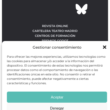
REVISTA ONLINE
CARTELERA TEATRO MADRID
CENTROS DE FORMACIÓN
PREMIOS GODOT
CONCURSOS
Gestionar consentimiento
SOBRE NOSOTROS
CONTACTO
Para ofrecer las mejores experiencias, utilizamos tecnologías como
OBRAS MÁS VOTADAS
las cookies para almacenar y/o acceder a la información del
RANKING MEJORES OBRAS
dispositivo. El consentimiento de estas tecnologías nos permitirá
procesar datos como el comportamiento de navegación o las
BÚSQUEDA AVANZADA DE OBRAS
identificaciones únicas en este sitio. No consentir o retirar el
consentimiento, puede afectar negativamente a ciertas
características y funciones.
Revista GODOT
es una revista independiente especializada
en información sobre artes escénicas de Madrid, gratuita y
Aceptar
que se distribuye en espacios escénicos, además de otros
puntos de interés turístico y de ocio de la capital.
Denegar