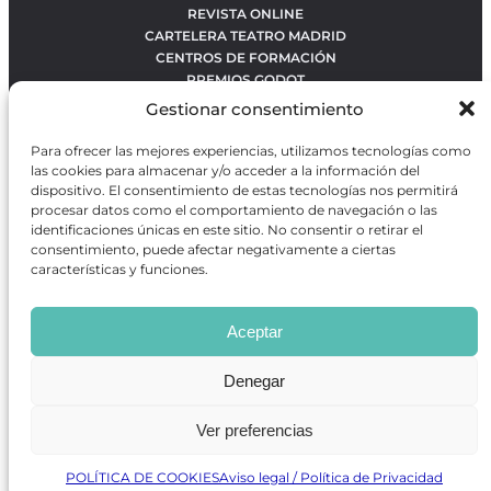
REVISTA ONLINE
CARTELERA TEATRO MADRID
CENTROS DE FORMACIÓN
PREMIOS GODOT
CONCURSOS
Gestionar consentimiento
SOBRE NOSOTROS
CONTACTO
Para ofrecer las mejores experiencias, utilizamos tecnologías como
OBRAS MÁS VOTADAS
las cookies para almacenar y/o acceder a la información del
RANKING MEJORES OBRAS
dispositivo. El consentimiento de estas tecnologías nos permitirá
procesar datos como el comportamiento de navegación o las
BÚSQUEDA AVANZADA DE OBRAS
identificaciones únicas en este sitio. No consentir o retirar el
consentimiento, puede afectar negativamente a ciertas
características y funciones.
Revista GODOT
es una revista independiente especializada
en información sobre artes escénicas de Madrid, gratuita y
Aceptar
que se distribuye en espacios escénicos, además de otros
puntos de interés turístico y de ocio de la capital.
Denegar
Ver preferencias
Revista de Artes Escénicas GODOT © 2026
Desarrollado por
Precise Future
POLÍTICA DE COOKIES
Aviso legal / Política de Privacidad