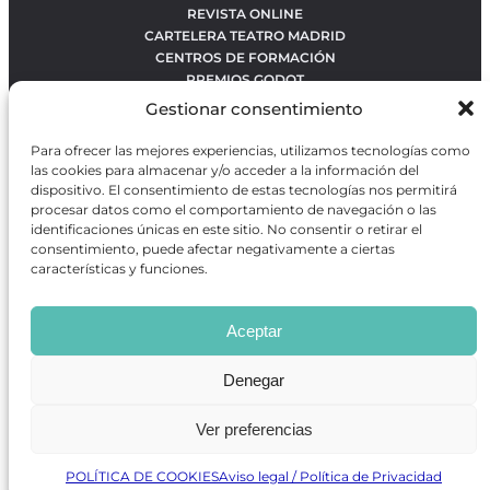
REVISTA ONLINE
CARTELERA TEATRO MADRID
CENTROS DE FORMACIÓN
PREMIOS GODOT
CONCURSOS
Gestionar consentimiento
SOBRE NOSOTROS
CONTACTO
Para ofrecer las mejores experiencias, utilizamos tecnologías como
OBRAS MÁS VOTADAS
las cookies para almacenar y/o acceder a la información del
RANKING MEJORES OBRAS
dispositivo. El consentimiento de estas tecnologías nos permitirá
procesar datos como el comportamiento de navegación o las
BÚSQUEDA AVANZADA DE OBRAS
identificaciones únicas en este sitio. No consentir o retirar el
consentimiento, puede afectar negativamente a ciertas
características y funciones.
Revista GODOT
es una revista independiente especializada
en información sobre artes escénicas de Madrid, gratuita y
Aceptar
que se distribuye en espacios escénicos, además de otros
puntos de interés turístico y de ocio de la capital.
Denegar
Ver preferencias
Revista de Artes Escénicas GODOT © 2026
Desarrollado por
Precise Future
POLÍTICA DE COOKIES
Aviso legal / Política de Privacidad