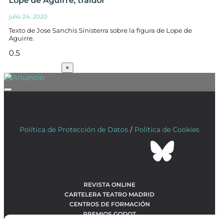
Lope de Aguirre, traidor
julio 24, 2020
Texto de Jose Sanchís Sinisterra sobre la figura de Lope de
Aguirre.
SUSCRÍBETE
×
Política de Protección de Datos
/
Política de Cookies
REVISTA ONLINE
CARTELERA TEATRO MADRID
CENTROS DE FORMACIÓN
PREMIOS GODOT