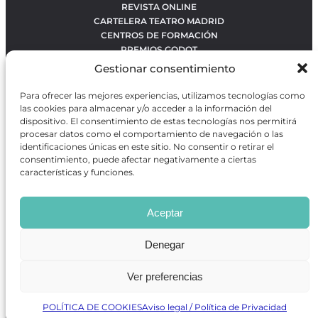
REVISTA ONLINE
CARTELERA TEATRO MADRID
CENTROS DE FORMACIÓN
PREMIOS GODOT
CONCURSOS
Gestionar consentimiento
SOBRE NOSOTROS
CONTACTO
Para ofrecer las mejores experiencias, utilizamos tecnologías como
OBRAS MÁS VOTADAS
las cookies para almacenar y/o acceder a la información del
RANKING MEJORES OBRAS
dispositivo. El consentimiento de estas tecnologías nos permitirá
procesar datos como el comportamiento de navegación o las
BÚSQUEDA AVANZADA DE OBRAS
identificaciones únicas en este sitio. No consentir o retirar el
consentimiento, puede afectar negativamente a ciertas
características y funciones.
Revista GODOT
es una revista independiente especializada
en información sobre artes escénicas de Madrid, gratuita y
Aceptar
que se distribuye en espacios escénicos, además de otros
puntos de interés turístico y de ocio de la capital.
Denegar
Ver preferencias
Revista de Artes Escénicas GODOT © 2026
Desarrollado por
Precise Future
POLÍTICA DE COOKIES
Aviso legal / Política de Privacidad