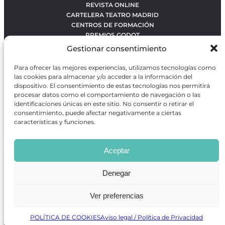
REVISTA ONLINE
CARTELERA TEATRO MADRID
CENTROS DE FORMACIÓN
PREMIOS GODOT
CONCURSOS
Gestionar consentimiento
SOBRE NOSOTROS
CONTACTO
Para ofrecer las mejores experiencias, utilizamos tecnologías como
OBRAS MÁS VOTADAS
las cookies para almacenar y/o acceder a la información del
RANKING MEJORES OBRAS
dispositivo. El consentimiento de estas tecnologías nos permitirá
procesar datos como el comportamiento de navegación o las
BÚSQUEDA AVANZADA DE OBRAS
identificaciones únicas en este sitio. No consentir o retirar el
consentimiento, puede afectar negativamente a ciertas
características y funciones.
Revista GODOT
es una revista independiente especializada
en información sobre artes escénicas de Madrid, gratuita y
Aceptar
que se distribuye en espacios escénicos, además de otros
puntos de interés turístico y de ocio de la capital.
Denegar
Ver preferencias
Revista de Artes Escénicas GODOT © 2026
Desarrollado por
Precise Future
POLÍTICA DE COOKIES
Aviso legal / Política de Privacidad