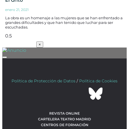
El Grito
enero 21, 2021
La obra es un homenaje a las mujeres que se han enfrentado a
grandes dificultades y que han tenido que luchar para ser
escuchadas.
SUSCRÍBETE
×
Política de Protección de Datos
/
Política de Cookies
REVISTA ONLINE
CARTELERA TEATRO MADRID
CENTROS DE FORMACIÓN