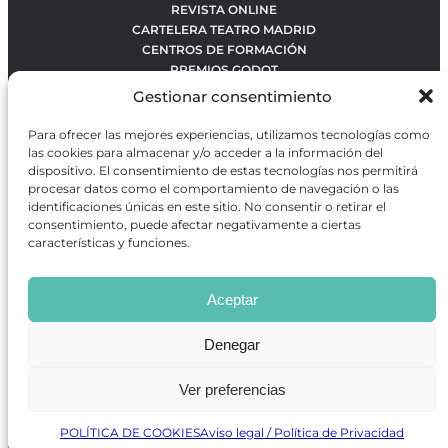
REVISTA ONLINE
CARTELERA TEATRO MADRID
CENTROS DE FORMACIÓN
PREMIOS GODOT
CONCURSOS
Gestionar consentimiento
SOBRE NOSOTROS
CONTACTO
Para ofrecer las mejores experiencias, utilizamos tecnologías como
OBRAS MÁS VOTADAS
las cookies para almacenar y/o acceder a la información del
RANKING MEJORES OBRAS
dispositivo. El consentimiento de estas tecnologías nos permitirá
procesar datos como el comportamiento de navegación o las
BÚSQUEDA AVANZADA DE OBRAS
identificaciones únicas en este sitio. No consentir o retirar el
consentimiento, puede afectar negativamente a ciertas
características y funciones.
Revista GODOT
es una revista independiente especializada
en información sobre artes escénicas de Madrid, gratuita y
Aceptar
que se distribuye en espacios escénicos, además de otros
puntos de interés turístico y de ocio de la capital.
Denegar
Ver preferencias
Revista de Artes Escénicas GODOT © 2026
Desarrollado por
Precise Future
POLÍTICA DE COOKIES
Aviso legal / Política de Privacidad