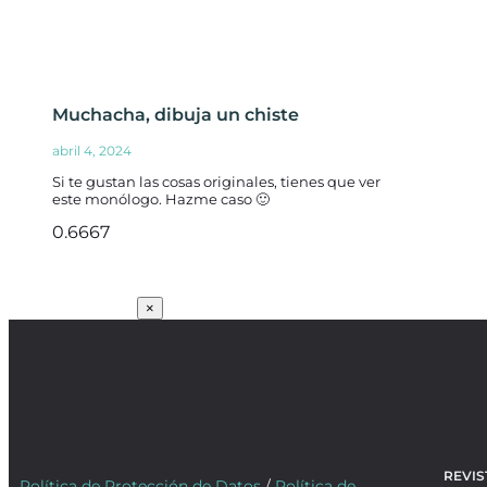
Muchacha, dibuja un chiste
abril 4, 2024
Si te gustan las cosas originales, tienes que ver
este monólogo. Hazme caso 🙂
SUSCRÍBETE
×
REVIS
Política de Protección de Datos
/
Política de