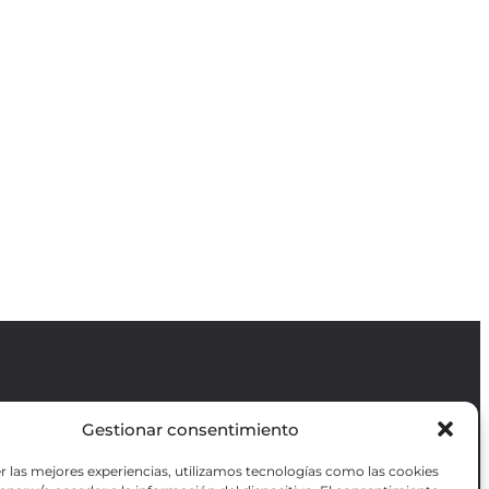
Gestionar consentimiento
Revista GODOT
es una revista
independiente especializada en información
r las mejores experiencias, utilizamos tecnologías como las cookies
sobre artes escénicas de Madrid, gratuita y
VOTADAS