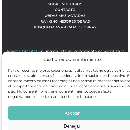
SOBRE NOSOTROS
CONTACTO
OBRAS MÁS VOTADAS
RANKING MEJORES OBRAS
BÚSQUEDA AVANZADA DE OBRAS
Revista GODOT
es una revista independiente especializada
en información sobre artes escénicas de Madrid, gratuita y
Gestionar consentimiento
que se distribuye en espacios escénicos, además de otros
puntos de interés turístico y de ocio de la capital.
Para ofrecer las mejores experiencias, utilizamos tecnologías como la
cookies para almacenar y/o acceder a la información del dispositivo. E
consentimiento de estas tecnologías nos permitirá procesar datos c
el comportamiento de navegación o las identificaciones únicas en est
Revista de Artes Escénicas GODOT © 2026
sitio. No consentir o retirar el consentimiento, puede afectar
Desarrollado por
Precise Future
negativamente a ciertas características y funciones.
Aceptar
Denegar